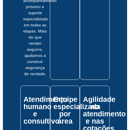
acompanhamento
próximo e
suporte
especializado
em todas as
etapas. Mais
do que
vender
seguros,
ajudamos a
construir
segurança
de verdade.
Atendimento
Equipe
Agilidade
humano
especializada
no
e
por
atendimento
consultivo
área
e nas
cotações