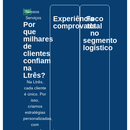
Nossos
Experiência
Foco
Serviços
Por
comprovada
total
que
no
milhares
segmento
de
logístico
clientes
confiam
na
Ltrês?
Na Ltrês,
cada cliente
é único. Por
isso,
criamos
estratégias
personalizadas,
com