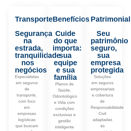
Transporte
Benefícios
Patrimonial
Segurança
Cuide
Seu
na
do que
patrimônio
estrada,
importa:
seguro,
tranquilidade
sua
sua
nos
equipe
empresa
negócios
e sua
protegida
família
Especialistas
Soluções
em seguros
em seguros
Planos de
de
empresariais
Saúde,
transporte,
e cobertura
Odontológico
com foco
de
e Vida com
em
Responsabilidade
condições
empresas
Civil
exclusivas e
logísticas
adaptadas
gestão
que buscam
às
inteligente