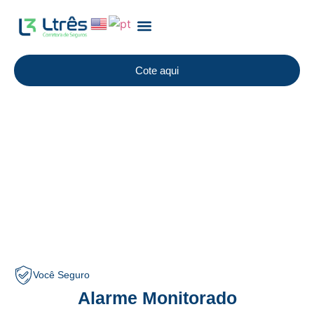
Sobre Nós
Cote aqui
Monitoramento
Solicite uma proposta
Você Seguro
Alarme Monitorado